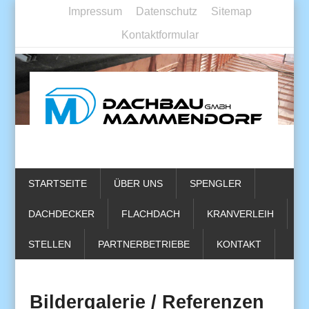
Impressum
Datenschutz
Sitemap
Kontaktformular
STARTSEITE
ÜBER UNS
SPENGLER
DACHDECKER
FLACHDACH
KRANVERLEIH
STELLEN
PARTNERBETRIEBE
KONTAKT
Bildergalerie / Referenzen